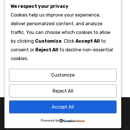
nibh. Vestibulum molestie tempor massa quis
We respect your privacy
vehicula.
Cookies help us improve your experience,
deliver personalized content, and analyze
traffic. You can choose which cookies to allow
Prev Project
by clicking
Customize
. Click
Accept All
to
consent or
Reject All
to decline non-essential
Next Project
cookies.
Customize
Reject All
Accept All
Copyright © 2025 Portfx All rights reserved.
Service
Contact
Powered by